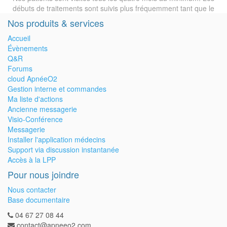
débuts de traitements sont suivis plus fréquemment tant que le
patient n'est pas stabilisé et observant dans de bonnes
Nos produits & services
conditions.
Accueil
Indépendants et libres...
Évènements
Nos proposons les matériels et interfaces parmi les fabricants les
Q&R
plus performants en fonction des spécificités de chaque patient.
Forums
Nous fournissons en priorité le matériel et l'interface les mieux
cloud ApnéeO2
adaptés à chaque patient. Notre veille technologique nous permet
Gestion interne et commandes
de proposer les matériels et interfaces les plus performants.
Ma liste d'actions
Ancienne messagerie
Connectés pour anticiper
Visio-Conférence
Les patients ne sont pas isolés. Avec l'autorisation du Patient
Messagerie
nous mettons en place la Télé-observance qui nous permet de
Installer l'application médecins
suivre au quotidien l'efficacité du traitement. Nous anticipons nos
Support via discussion instantanée
interventions et contactons le patient ou son entourage dès
Accès à la LPP
qu'une anomalie est détectée.
Pour nous joindre
Nous contacter
Base documentaire
04 67 27 08 44
contact@apneeo2.com