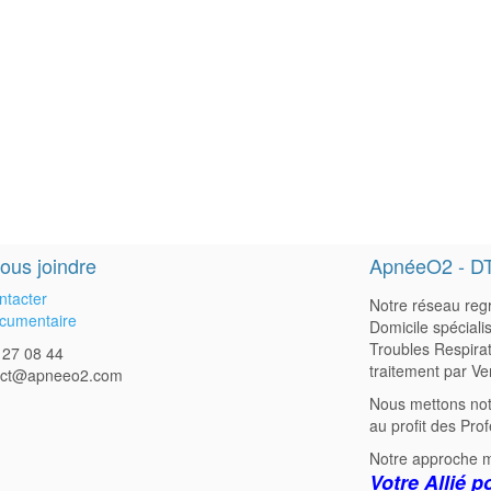
ous joindre
ApnéeO2 - D
ntacter
Notre réseau regr
cumentaire
Domicile spéciali
Troubles Respirat
 27 08 44
traitement par Ve
act@apneeo2.com
Nous mettons not
au profit des Pro
Notre approche m
Votre Allié p