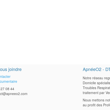
ous joindre
ApnéeO2 - D
ntacter
Notre réseau regr
cumentaire
Domicile spéciali
Troubles Respirat
 27 08 44
traitement par Ve
act@apneeo2.com
Nous mettons not
au profit des Pro