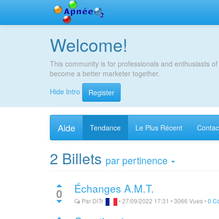
Welcome!
This community is for professionals and enthusiasts of
become a better marketer together.
Hide Intro
Register
Aide
Tendance
Le Plus Récent
Contac
2
Billets
par pertinence
Échanges A.M.T.
0
Par
DiTr
•
27/09/2022 17:31
•
3066
Vues
•
0 C