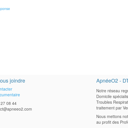
éponse
ous joindre
ApnéeO2 - D
ntacter
Notre réseau regr
cumentaire
Domicile spéciali
Troubles Respirat
 27 08 44
traitement par Ve
act@apneeo2.com
Nous mettons not
au profit des Pro