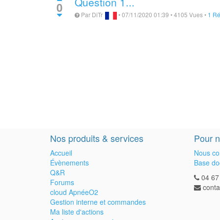
Question 1...
0
Par
DiTr
•
07/11/2020 01:39
•
4105
Vues
•
1 R
Nos produits & services
Pour n
Accueil
Nous co
Évènements
Base do
Q&R
04 67
Forums
cont
cloud ApnéeO2
Gestion interne et commandes
Ma liste d'actions