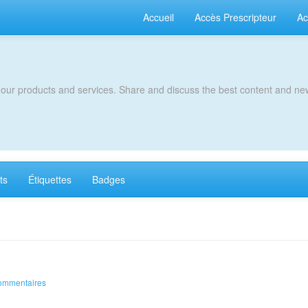
Accueil
Accès Prescripteur
Ac
 our products and services. Share and discuss the best content and new
ts
Étiquettes
Badges
ommentaires