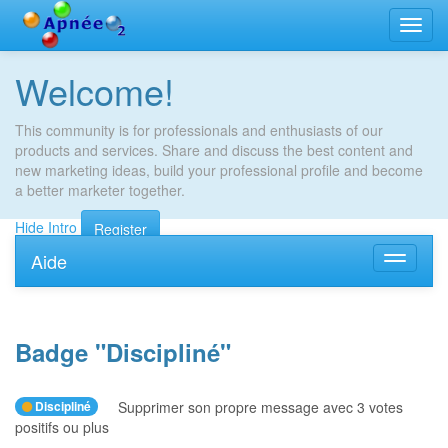
Bascu
la
navig
Welcome!
This community is for professionals and enthusiasts of our
products and services. Share and discuss the best content and
new marketing ideas, build your professional profile and become
a better marketer together.
Hide Intro
Register
Aide
Bascule
la
navigati
Badge "
Discipliné
"
Discipliné
Supprimer son propre message avec 3 votes
positifs ou plus