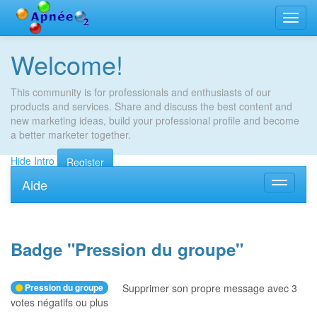
Bascu
la
navig
Welcome!
This community is for professionals and enthusiasts of our
products and services. Share and discuss the best content and
new marketing ideas, build your professional profile and become
a better marketer together.
Hide Intro
Register
Aide
Bascule
la
navigati
Badge "
Pression du groupe
"
Pression du groupe
Supprimer son propre message avec 3
votes négatifs ou plus