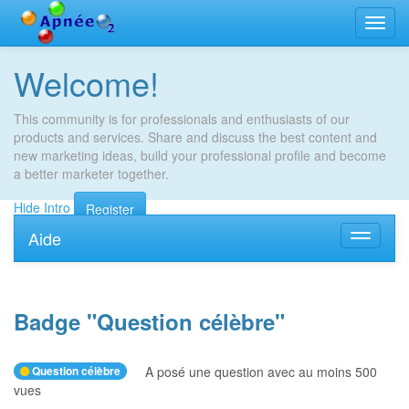
Bascu
la
navig
Welcome!
This community is for professionals and enthusiasts of our
products and services. Share and discuss the best content and
new marketing ideas, build your professional profile and become
a better marketer together.
Hide Intro
Register
Aide
Bascule
la
navigati
Badge "
Question célèbre
"
Question célèbre
A posé une question avec au moins 500
vues