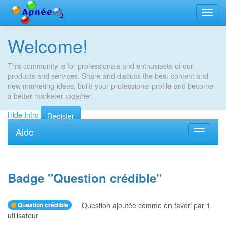
Bascu
la
navig
Welcome!
This community is for professionals and enthusiasts of our
products and services. Share and discuss the best content and
new marketing ideas, build your professional profile and become
a better marketer together.
Hide Intro
Register
Aide
Bascule
la
navigati
Badge "
Question crédible
"
Question crédible
Question ajoutée comme en favori par 1
utilisateur