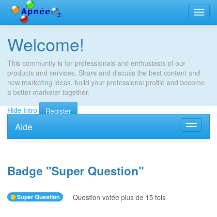
Bascu
la
navig
Welcome!
This community is for professionals and enthusiasts of our
products and services. Share and discuss the best content and
new marketing ideas, build your professional profile and become
a better marketer together.
Hide Intro
Register
Aide
Bascule
la
navigati
Badge "
Super Question
"
Super Question
Question votée plus de 15 fois