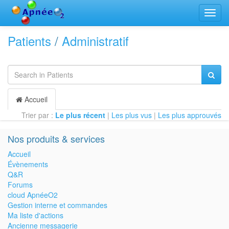
Bascu
la
navig
Patients
/
Administratif
Accueil
Trier par :
Le plus récent
|
Les plus vus
|
Les plus approuvés
Nos produits & services
Accueil
Évènements
Q&R
Forums
cloud ApnéeO2
Gestion interne et commandes
Ma liste d'actions
Ancienne messagerie