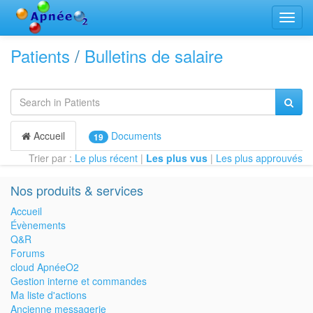
Bascu
la
navig
Patients
/
Bulletins de salaire
Accueil
Documents
19
Trier par :
Le plus récent
|
Les plus vus
|
Les plus approuvés
Nos produits & services
Accueil
Évènements
Q&R
Forums
cloud ApnéeO2
Gestion interne et commandes
Ma liste d'actions
Ancienne messagerie