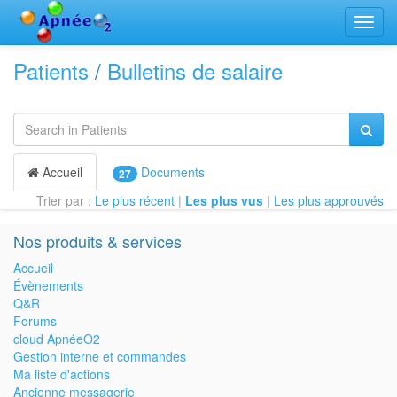
Bascu
la
navig
Patients
/
Bulletins de salaire
Accueil
Documents
27
Trier par :
Le plus récent
|
Les plus vus
|
Les plus approuvés
Nos produits & services
Accueil
Évènements
Q&R
Forums
cloud ApnéeO2
Gestion interne et commandes
Ma liste d'actions
Ancienne messagerie