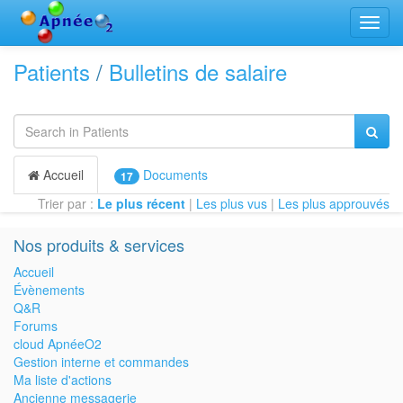
Bascu
la
navig
Patients
/
Bulletins de salaire
Accueil
Documents
17
Trier par :
Le plus récent
|
Les plus vus
|
Les plus approuvés
Nos produits & services
Accueil
Évènements
Q&R
Forums
cloud ApnéeO2
Gestion interne et commandes
Ma liste d'actions
Ancienne messagerie