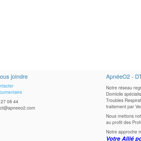
ous joindre
ApnéeO2 - D
ntacter
Notre réseau regr
cumentaire
Domicile spéciali
Troubles Respirat
 27 08 44
traitement par Ve
act@apneeo2.com
Nous mettons not
au profit des Pro
Notre approche m
Votre Allié p