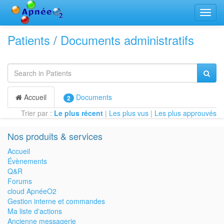
Bascu
la
navig
Patients
/
Documents administratifs
Accueil
Documents
2
Trier par :
Le plus récent
|
Les plus vus
|
Les plus approuvés
Nos produits & services
Accueil
Évènements
Q&R
Forums
cloud ApnéeO2
Gestion interne et commandes
Ma liste d'actions
Ancienne messagerie