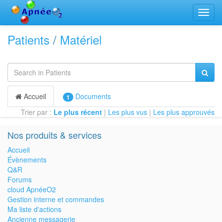
Bascu
la
navig
Patients
/
Matériel
Accueil
Documents
1
Trier par :
Le plus récent
|
Les plus vus
|
Les plus approuvés
Nos produits & services
Accueil
Évènements
Q&R
Forums
cloud ApnéeO2
Gestion interne et commandes
Ma liste d'actions
Ancienne messagerie