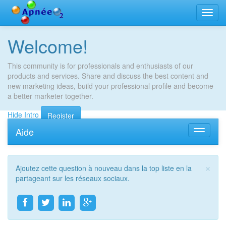
Bascu
la
navig
Welcome!
This community is for professionals and enthusiasts of our
products and services. Share and discuss the best content and
new marketing ideas, build your professional profile and become
a better marketer together.
Hide Intro
Register
Aide
Bascule
la
navigati
×
Ajoutez cette question à nouveau dans la top liste en la
Fer
partageant sur les réseaux sociaux.