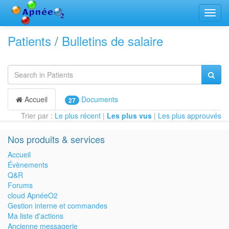
Bascu
la
navig
Patients
/
Bulletins de salaire
Accueil
Documents
27
Trier par :
Le plus récent
|
Les plus vus
|
Les plus approuvés
Nos produits & services
Accueil
Évènements
Q&R
Forums
cloud ApnéeO2
Gestion interne et commandes
Ma liste d'actions
Ancienne messagerie