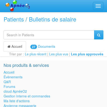
Bascu
la
navig
Patients
/
Bulletins de salaire
Accueil
Documents
27
Trier par :
Le plus récent
|
Les plus vus
|
Les plus approuvés
Nos produits & services
Accueil
Évènements
Q&R
Forums
cloud ApnéeO2
Gestion interne et commandes
Ma liste d'actions
Ancienne messagerie